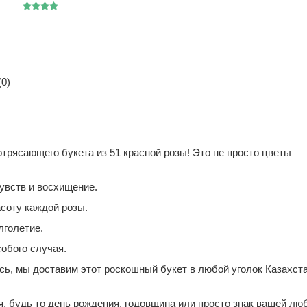
0)
"
трясающего букета из 51 красной розы! Это не просто цветы — 
увств и восхищение.
асоту каждой розы.
лголетие.
обого случая.
есь, мы доставим этот роскошный букет в любой уголок Казахс
, будь то день рождения, годовщина или просто знак вашей люб