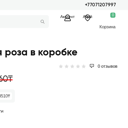
+77071207997
0
Аккаунт
Абай
Корзина
я роза в коробке
0 отзывов
60₸
3510₸
ги