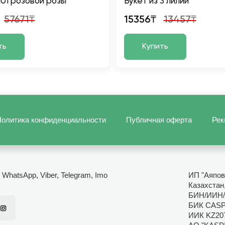
101 розовой розы
Букет из 3 лилий
57671₸
15356₸
13457₸
ть
Купить
олитика конфиденциальности
Публичная оферта
Рек
- WhatsApp, Viber, Telegram, Imo
ИП "Аяпов
Казахстан
БИН/ИИН/
БИК CAS
ИИК KZ20