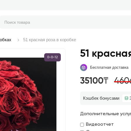
робках
51 красная роза в коробке
51 красна
0-0-12
Бесплатная доставка
35100₸
460
Кэшбек бонусами
Дополнительные услу
Видеоотчет